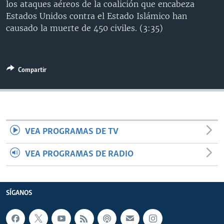
los ataques aéreos de la coalición que encabeza
MULTIMEDIA
VENEZUELA
NICARAGUA
ECONOMÍA
Estados Unidos contra el Estado Islámico han
PROGRAMAS TV
BRASIL
ENTRETENIMIENTO Y CULTURA
VIDEOS
causado la muerte de 450 civiles. (3:35)
RADIO
TECNOLOGÍA
FOTOGRAFÍA
EL MUNDO AL DÍA
DIRECT
DEPORTES
AUDIOS
FORO INTERAMERICANO
AVANCE INFORMATIVO
Compartir
DOCUMENTALES DE LA VOA
CIENCIA Y SALUD
VISIÓN 360
AUDIONOTICIAS
LAS CLAVES
BUENOS DÍAS AMÉRICA
Learning English
PANORAMA
ESTADOS UNIDOS AL DÍA
VEA PROGRAMAS DE TV
SÍGANOS
EL MUNDO AL DÍA [RADIO]
FORO [RADIO]
VEA PROGRAMAS DE RADIO
DEPORTIVO INTERNACIONAL
Idiomas
NOTA ECONÓMICA
SÍGANOS
ENTRETENIMIENTO