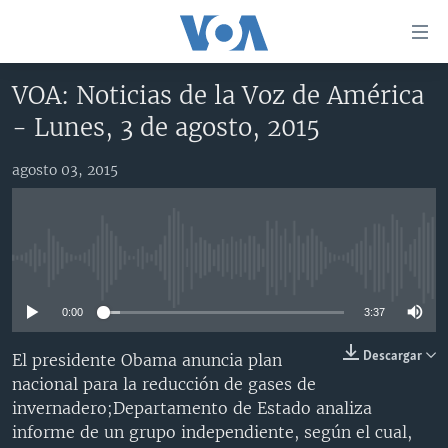
Enlaces
para
accesibilidad
VOA: Noticias de la Voz de América
Salte
AMÉRICA DEL NORTE
- Lunes, 3 de agosto, 2015
al
ELECCIONES EEUU 2024
EEUU
contenido
agosto 03, 2015
principal
VOA VERIFICA
MÉXICO
ELECCIONES EEUU
Salte
AMÉRICA LATINA
HAITÍ
VOTO DIVIDIDO
VOA VERIFICA UCRANIA/RUSIA
al
navegador
CHINA EN AMÉRICA LATINA
VOA VERIFICA INMIGRACIÓN
ARGENTINA
No media source currently available
principal
CENTROAMÉRICA
VOA VERIFICA AMÉRICA LATINA
BOLIVIA
Salte
0:00
3:37
a
OTRAS SECCIONES
COLOMBIA
COSTA RICA
búsqueda
ESPECIALES DE LA VOA
CHILE
EL SALVADOR
INMIGRACIÓN
Descargar
El presidente Obama anuncia plan
nacional para la reducción de gases de
LIBERTAD DE PRENSA
PERÚ
GUATEMALA
LIBERTAD DE PRENSA
invernadero;Departamento de Estado analiza
UCRANIA
ECUADOR
HONDURAS
MUNDO
informe de un grupo independiente, según el cual,