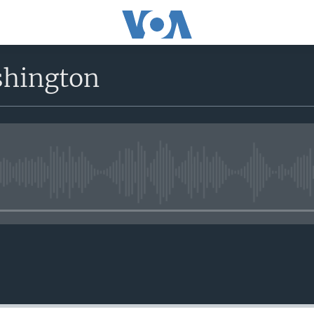
shington
No media source currently avail