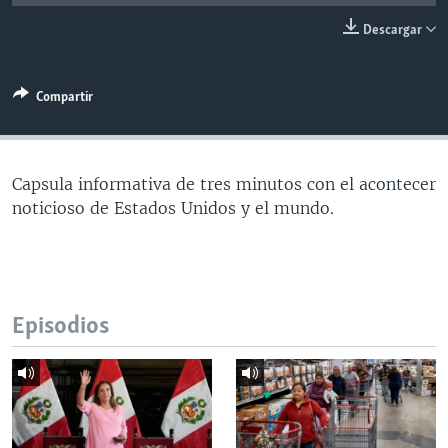
MULTIMEDIA
VENEZUELA
NICARAGUA
ECONOMÍA
Descargar
PROGRAMAS TV
BRASIL
ENTRETENIMIENTO Y CULTURA
VIDEOS
RADIO
TECNOLOGÍA
FOTOGRAFÍA
EL MUNDO AL DÍA
Compartir
DIRECT
DEPORTES
AUDIOS
FORO INTERAMERICANO
AVANCE INFORMATIVO
DOCUMENTALES DE LA VOA
CIENCIA Y SALUD
VISIÓN 360
AUDIONOTICIAS
Capsula informativa de tres minutos con el acontecer
LAS CLAVES
BUENOS DÍAS AMÉRICA
noticioso de Estados Unidos y el mundo.
Learning English
PANORAMA
ESTADOS UNIDOS AL DÍA
SÍGANOS
EL MUNDO AL DÍA [RADIO]
FORO [RADIO]
Episodios
DEPORTIVO INTERNACIONAL
Idiomas
NOTA ECONÓMICA
ENTRETENIMIENTO