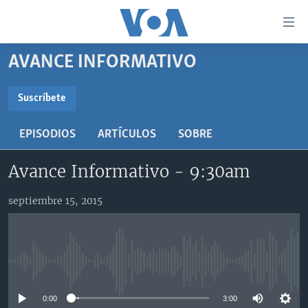
Enlaces
para
accesibilidad
AVANCE INFORMATIVO
Salte
AMÉRICA DEL NORTE
al
ELECCIONES EEUU 2024
EEUU
Suscríbete
contenido
SUSCRÍBETE
principal
VOA VERIFICA
MÉXICO
ELECCIONES EEUU
EPISODIOS
ARTÍCULOS
SOBRE
Salte
AMÉRICA LATINA
HAITÍ
VOTO DIVIDIDO
VOA VERIFICA UCRANIA/RUSIA
al
Suscríbase
Avance Informativo - 9:30am
navegador
CHINA EN AMÉRICA LATINA
VOA VERIFICA INMIGRACIÓN
ARGENTINA
principal
CENTROAMÉRICA
VOA VERIFICA AMÉRICA LATINA
BOLIVIA
septiembre 15, 2015
Salte
a
OTRAS SECCIONES
COLOMBIA
COSTA RICA
búsqueda
ESPECIALES DE LA VOA
CHILE
EL SALVADOR
INMIGRACIÓN
No media source currently available
LIBERTAD DE PRENSA
PERÚ
GUATEMALA
LIBERTAD DE PRENSA
UCRANIA
ECUADOR
HONDURAS
MUNDO
0:00
3:00