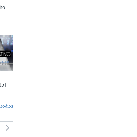
io]
io]
isodios