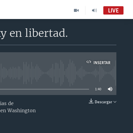
LIVE
 en libertad.
INSERTAR
able
1:40
Descargar
ias de
INSERTAR
a en Washington