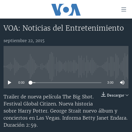
Enlaces
para
accesibilidad
VOA: Noticias del Entretenimiento
Salte
AMÉRICA DEL NORTE
al
septiembre 22, 2015
ELECCIONES EEUU 2024
EEUU
contenido
principal
VOA VERIFICA
MÉXICO
ELECCIONES EEUU
Salte
AMÉRICA LATINA
HAITÍ
VOTO DIVIDIDO
VOA VERIFICA UCRANIA/RUSIA
al
No media source currently available
navegador
CHINA EN AMÉRICA LATINA
VOA VERIFICA INMIGRACIÓN
ARGENTINA
principal
0:00
3:00
CENTROAMÉRICA
VOA VERIFICA AMÉRICA LATINA
BOLIVIA
Salte
a
OTRAS SECCIONES
COLOMBIA
COSTA RICA
Descargar
Trailer de nueva película The Big Shot.
búsqueda
Festival Global Citizen. Nueva historia
ESPECIALES DE LA VOA
CHILE
EL SALVADOR
INMIGRACIÓN
sobre Harry Potter. George Strait nuevo álbum y
LIBERTAD DE PRENSA
PERÚ
GUATEMALA
LIBERTAD DE PRENSA
conciertos en Las Vegas. Informa Betty Janet Endara.
Duración 2:59.
UCRANIA
ECUADOR
HONDURAS
MUNDO