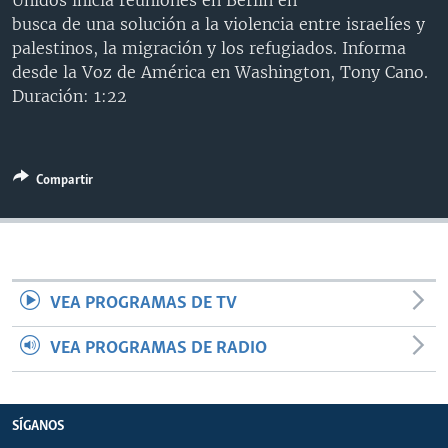
Unidos inicia reuniones en Berlín en
MULTIMEDIA
VENEZUELA
NICARAGUA
ECONOMÍA
busca de una solución a la violencia entre israelíes y
palestinos, la migración y los refugiados. Informa
PROGRAMAS TV
BRASIL
ENTRETENIMIENTO Y CULTURA
VIDEOS
desde la Voz de América en Washington, Tony Cano.
RADIO
TECNOLOGÍA
FOTOGRAFÍA
EL MUNDO AL DÍA
Duración: 1:22
DIRECT
DEPORTES
AUDIOS
FORO INTERAMERICANO
AVANCE INFORMATIVO
DOCUMENTALES DE LA VOA
CIENCIA Y SALUD
VISIÓN 360
AUDIONOTICIAS
Compartir
LAS CLAVES
BUENOS DÍAS AMÉRICA
Learning English
PANORAMA
ESTADOS UNIDOS AL DÍA
SÍGANOS
EL MUNDO AL DÍA [RADIO]
VEA PROGRAMAS DE TV
FORO [RADIO]
DEPORTIVO INTERNACIONAL
VEA PROGRAMAS DE RADIO
Idiomas
NOTA ECONÓMICA
ENTRETENIMIENTO
SÍGANOS