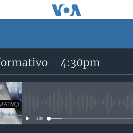
SUSCRÍBETE
formativo - 4:30pm
Suscríbase
No media source currently avail
0:00