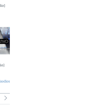
io]
io]
isodios