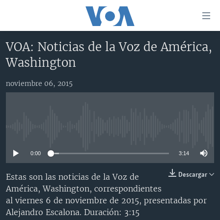
Enlaces
para
accesibilidad
VOA: Noticias de la Voz de América,
Salte
AMÉRICA DEL NORTE
Washington
al
ELECCIONES EEUU 2024
EEUU
contenido
noviembre 06, 2015
principal
VOA VERIFICA
MÉXICO
ELECCIONES EEUU
Salte
AMÉRICA LATINA
HAITÍ
VOTO DIVIDIDO
VOA VERIFICA UCRANIA/RUSIA
al
navegador
CHINA EN AMÉRICA LATINA
VOA VERIFICA INMIGRACIÓN
ARGENTINA
No media source currently available
principal
CENTROAMÉRICA
VOA VERIFICA AMÉRICA LATINA
BOLIVIA
Salte
0:00
3:14
a
OTRAS SECCIONES
COLOMBIA
COSTA RICA
búsqueda
ESPECIALES DE LA VOA
CHILE
EL SALVADOR
INMIGRACIÓN
Descargar
Estas son las noticias de la Voz de
América, Washington, correspondientes
LIBERTAD DE PRENSA
PERÚ
GUATEMALA
LIBERTAD DE PRENSA
al viernes 6 de noviembre de 2015, presentadas por
UCRANIA
ECUADOR
HONDURAS
MUNDO
Alejandro Escalona. Duración: 3:15