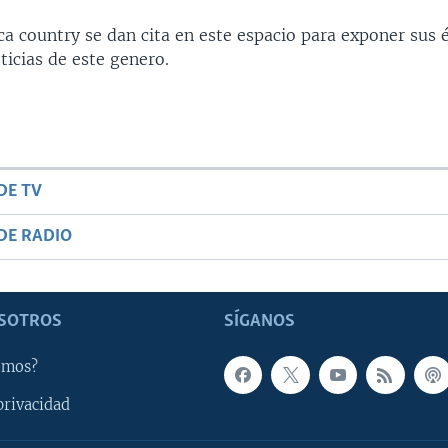
ca country se dan cita en este espacio para exponer sus 
ticias de este genero.
DE TV
DE RADIO
SOTROS
SÍGANOS
omos?
privacidad