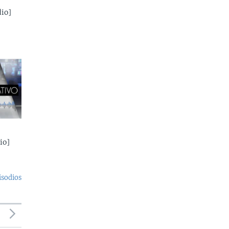
io]
io]
isodios