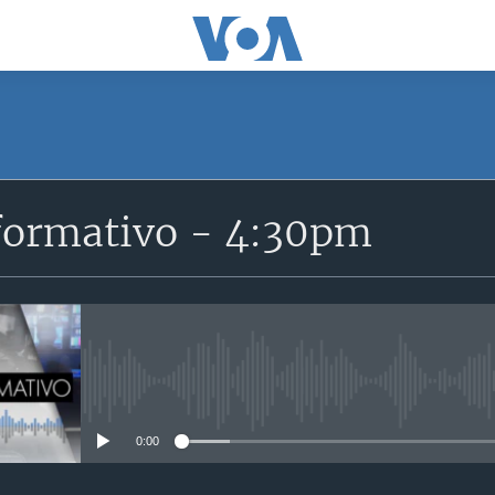
SUSCRÍBETE
formativo - 4:30pm
Suscríbase
No media source currently avail
0:00