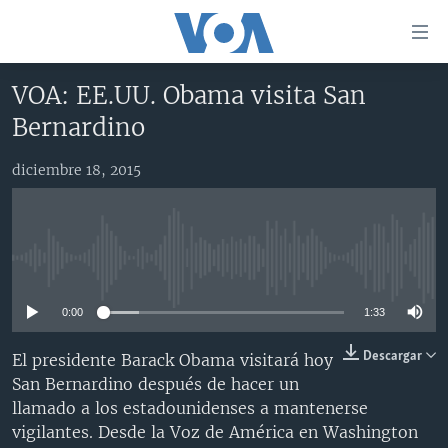
Enlaces
para
accesibilidad
VOA: EE.UU. Obama visita San
Salte
AMÉRICA DEL NORTE
Bernardino
al
ELECCIONES EEUU 2024
EEUU
contenido
diciembre 18, 2015
principal
VOA VERIFICA
MÉXICO
ELECCIONES EEUU
Salte
AMÉRICA LATINA
HAITÍ
VOTO DIVIDIDO
VOA VERIFICA UCRANIA/RUSIA
al
navegador
CHINA EN AMÉRICA LATINA
VOA VERIFICA INMIGRACIÓN
ARGENTINA
No media source currently available
principal
CENTROAMÉRICA
VOA VERIFICA AMÉRICA LATINA
BOLIVIA
Salte
0:00
1:33
a
OTRAS SECCIONES
COLOMBIA
COSTA RICA
búsqueda
ESPECIALES DE LA VOA
CHILE
EL SALVADOR
INMIGRACIÓN
Descargar
El presidente Barack Obama visitará hoy
San Bernardino después de hacer un
LIBERTAD DE PRENSA
PERÚ
GUATEMALA
LIBERTAD DE PRENSA
llamado a los estadounidenses a mantenerse
UCRANIA
ECUADOR
HONDURAS
MUNDO
vigilantes. Desde la Voz de América en Washington