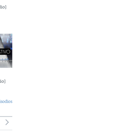
io]
io]
isodios