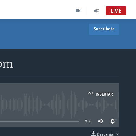
LIVE
Suscríbete
0pm
INSERTAR
able
3:00
Descargar