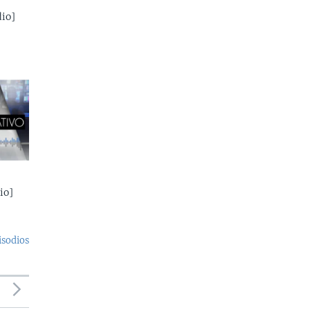
io]
io]
isodios