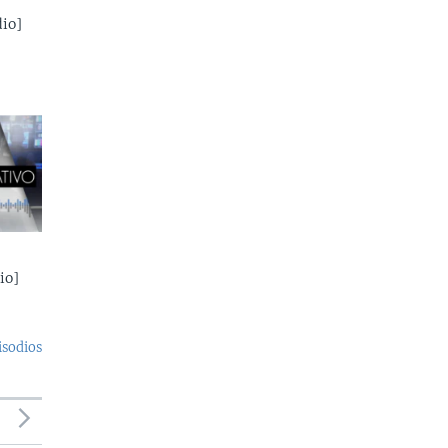
io]
io]
isodios