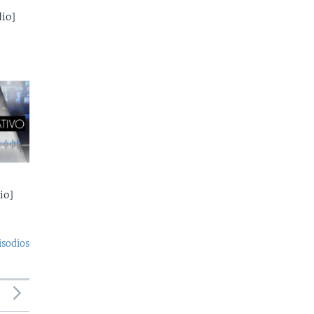
io]
io]
isodios