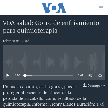
Enlaces
para
accesibilidad
VOA salud: Gorro de enfriamiento
Salte
AMÉRICA DEL NORTE
para quimioterapia
al
ELECCIONES EEUU 2024
EEUU
contenido
febrero 01, 2016
principal
VOA VERIFICA
MÉXICO
ELECCIONES EEUU
Salte
AMÉRICA LATINA
HAITÍ
VOTO DIVIDIDO
VOA VERIFICA UCRANIA/RUSIA
al
navegador
CHINA EN AMÉRICA LATINA
VOA VERIFICA INMIGRACIÓN
ARGENTINA
No media source currently available
principal
CENTROAMÉRICA
VOA VERIFICA AMÉRICA LATINA
BOLIVIA
Salte
0:00
1:41
a
OTRAS SECCIONES
COLOMBIA
COSTA RICA
búsqueda
ESPECIALES DE LA VOA
CHILE
EL SALVADOR
INMIGRACIÓN
Descargar
Un nuevo aparato, estilo gorro, puede
proteger al paciente de cáncer de la
LIBERTAD DE PRENSA
PERÚ
GUATEMALA
LIBERTAD DE PRENSA
pérdida de su cabello, como resultado de la
UCRANIA
ECUADOR
HONDURAS
MUNDO
quimioterapia. Informa: Henry Llanos Duración: 1:36