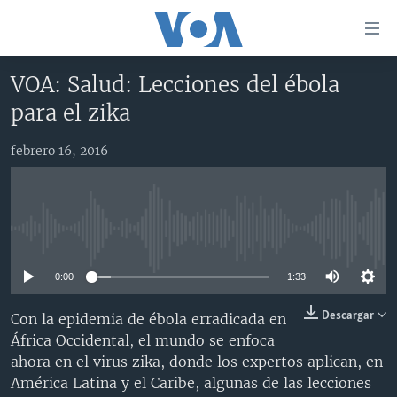
Enlaces
para
accesibilidad
VOA: Salud: Lecciones del ébola
Salte
AMÉRICA DEL NORTE
para el zika
al
ELECCIONES EEUU 2024
EEUU
contenido
febrero 16, 2016
principal
VOA VERIFICA
MÉXICO
ELECCIONES EEUU
Salte
AMÉRICA LATINA
HAITÍ
VOTO DIVIDIDO
VOA VERIFICA UCRANIA/RUSIA
al
navegador
CHINA EN AMÉRICA LATINA
VOA VERIFICA INMIGRACIÓN
ARGENTINA
No media source currently available
principal
CENTROAMÉRICA
VOA VERIFICA AMÉRICA LATINA
BOLIVIA
Salte
0:00
1:33
a
OTRAS SECCIONES
COLOMBIA
COSTA RICA
búsqueda
ESPECIALES DE LA VOA
CHILE
EL SALVADOR
INMIGRACIÓN
Descargar
Con la epidemia de ébola erradicada en
África Occidental, el mundo se enfoca
LIBERTAD DE PRENSA
PERÚ
GUATEMALA
LIBERTAD DE PRENSA
ahora en el virus zika, donde los expertos aplican, en
UCRANIA
ECUADOR
HONDURAS
MUNDO
América Latina y el Caribe, algunas de las lecciones