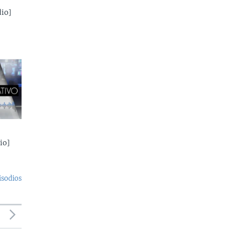
io]
io]
isodios