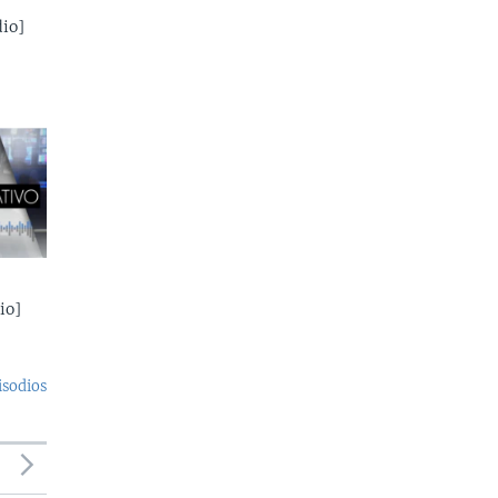
io]
io]
isodios