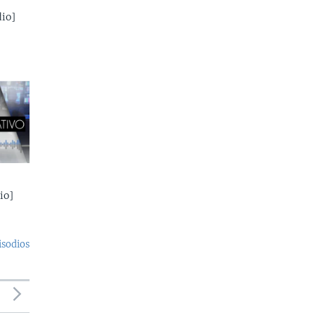
io]
io]
isodios