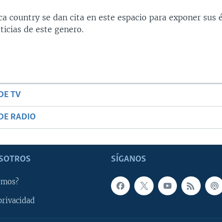
ca country se dan cita en este espacio para exponer sus 
ticias de este genero.
DE TV
DE RADIO
SOTROS
SÍGANOS
omos?
privacidad