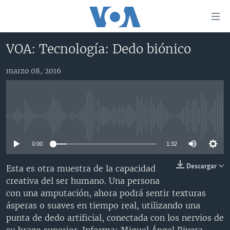
Enlaces
para
accesibilidad
VOA: Tecnología: Dedo biónico
Salte
AMÉRICA DEL NORTE
al
marzo 08, 2016
ELECCIONES EEUU 2024
EEUU
contenido
principal
VOA VERIFICA
MÉXICO
ELECCIONES EEUU
Salte
AMÉRICA LATINA
HAITÍ
VOTO DIVIDIDO
VOA VERIFICA UCRANIA/RUSIA
al
No media source currently available
navegador
CHINA EN AMÉRICA LATINA
VOA VERIFICA INMIGRACIÓN
ARGENTINA
principal
0:00
1:32
CENTROAMÉRICA
VOA VERIFICA AMÉRICA LATINA
BOLIVIA
Salte
a
OTRAS SECCIONES
COLOMBIA
COSTA RICA
Descargar
Esta es otra muestra de la capacidad
búsqueda
creativa del ser humano. Una persona
ESPECIALES DE LA VOA
CHILE
EL SALVADOR
INMIGRACIÓN
con una amputación, ahora podrá sentir texturas
LIBERTAD DE PRENSA
PERÚ
GUATEMALA
LIBERTAD DE PRENSA
ásperas o suaves en tiempo real, utilizando una
punta de dedo artificial, conectada con los nervios de
UCRANIA
ECUADOR
HONDURAS
MUNDO