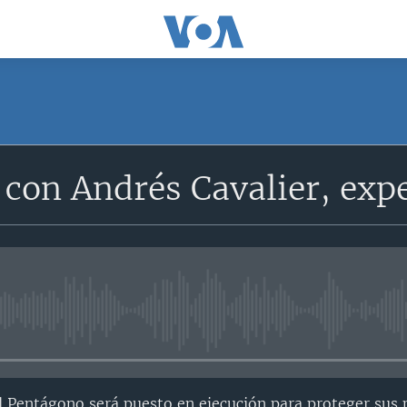
 con Andrés Cavalier, exp
No media source currently avail
 Pentágono será puesto en ejecución para proteger sus 