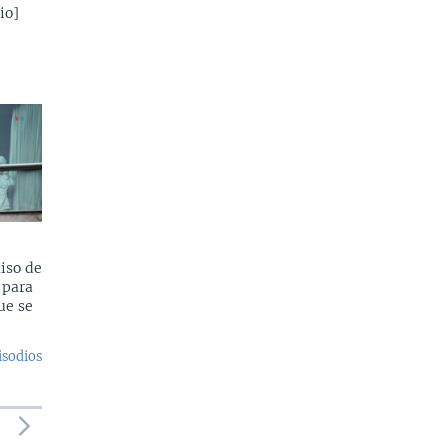
io]
iso de
 para
ue se
isodios