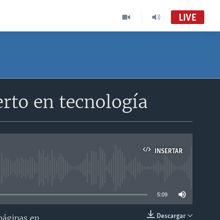
LIVE
erto en tecnología
INSERTAR
able
5:09
Descargar
páginas en