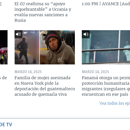
]
El G7 reafirma su “apoyo
1:00 PM | AVANCE [Aud
inquebrantable” a Ucrania y
evalúa nuevas sanciones a
Rusia
MARZO 14, 2025
MARZO 14, 2025
s de
Familia de mujer asesinada
Panamá otorga un perm
en Nueva York pide la
protección humanitaria
deportación del guatemalteco
migrantes irregulares q
acusado de quemarla viva
encuentran en ese país
Vea todos los ep
DE TV