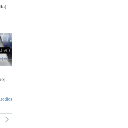
io]
io]
isodios