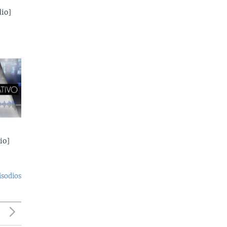
io]
io]
isodios