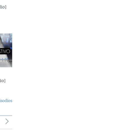
io]
io]
isodios