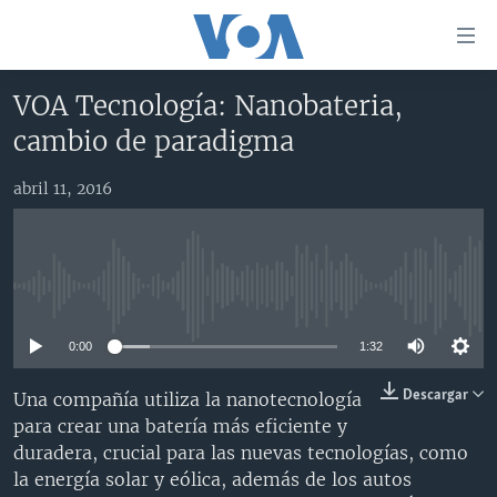
Enlaces
para
accesibilidad
VOA Tecnología: Nanobateria,
Salte
AMÉRICA DEL NORTE
cambio de paradigma
al
ELECCIONES EEUU 2024
EEUU
contenido
abril 11, 2016
principal
VOA VERIFICA
MÉXICO
ELECCIONES EEUU
Salte
AMÉRICA LATINA
HAITÍ
VOTO DIVIDIDO
VOA VERIFICA UCRANIA/RUSIA
al
navegador
CHINA EN AMÉRICA LATINA
VOA VERIFICA INMIGRACIÓN
ARGENTINA
No media source currently available
principal
CENTROAMÉRICA
VOA VERIFICA AMÉRICA LATINA
BOLIVIA
Salte
0:00
1:32
a
OTRAS SECCIONES
COLOMBIA
COSTA RICA
búsqueda
ESPECIALES DE LA VOA
CHILE
EL SALVADOR
INMIGRACIÓN
Descargar
Una compañía utiliza la nanotecnología
para crear una batería más eficiente y
LIBERTAD DE PRENSA
PERÚ
GUATEMALA
LIBERTAD DE PRENSA
duradera, crucial para las nuevas tecnologías, como
UCRANIA
ECUADOR
HONDURAS
MUNDO
la energía solar y eólica, además de los autos