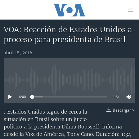
Enlaces
para
accesibilidad
VOA: Reacción de Estados Unidos a
Salte
AMÉRICA DEL NORTE
proceso para presidenta de Brasil
al
ELECCIONES EEUU 2024
EEUU
contenido
abril 18, 2016
principal
VOA VERIFICA
MÉXICO
ELECCIONES EEUU
Salte
AMÉRICA LATINA
HAITÍ
VOTO DIVIDIDO
VOA VERIFICA UCRANIA/RUSIA
al
navegador
CHINA EN AMÉRICA LATINA
VOA VERIFICA INMIGRACIÓN
ARGENTINA
No media source currently available
principal
CENTROAMÉRICA
VOA VERIFICA AMÉRICA LATINA
BOLIVIA
Salte
0:00
1:34
a
OTRAS SECCIONES
COLOMBIA
COSTA RICA
búsqueda
ESPECIALES DE LA VOA
CHILE
EL SALVADOR
INMIGRACIÓN
Descargar
: Estados Unidos sigue de cerca la
situación en Brasil sobre un juicio
LIBERTAD DE PRENSA
PERÚ
GUATEMALA
LIBERTAD DE PRENSA
político a la presidenta Dilma Rousseff. Informa
UCRANIA
ECUADOR
HONDURAS
MUNDO
desde la Voz de América, Tony Cano. Duración: 1:34