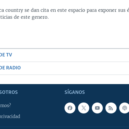
ca country se dan cita en este espacio para exponer sus 
ticias de este genero.
DE TV
DE RADIO
SOTROS
SÍGANOS
omos?
privacidad