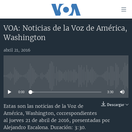
Enlaces
para
accesibilidad
VOA: Noticias de la Voz de América,
Salte
AMÉRICA DEL NORTE
Washington
al
ELECCIONES EEUU 2024
EEUU
contenido
abril 21, 2016
principal
VOA VERIFICA
MÉXICO
ELECCIONES EEUU
Salte
AMÉRICA LATINA
HAITÍ
VOTO DIVIDIDO
VOA VERIFICA UCRANIA/RUSIA
al
navegador
CHINA EN AMÉRICA LATINA
VOA VERIFICA INMIGRACIÓN
ARGENTINA
No media source currently available
principal
CENTROAMÉRICA
VOA VERIFICA AMÉRICA LATINA
BOLIVIA
Salte
0:00
3:30
a
OTRAS SECCIONES
COLOMBIA
COSTA RICA
búsqueda
ESPECIALES DE LA VOA
CHILE
EL SALVADOR
INMIGRACIÓN
Descargar
Estas son las noticias de la Voz de
América, Washington, correspondientes
LIBERTAD DE PRENSA
PERÚ
GUATEMALA
LIBERTAD DE PRENSA
al jueves 21 de abril de 2016, presentadas por
UCRANIA
ECUADOR
HONDURAS
MUNDO
Alejandro Escalona. Duración: 3:30.