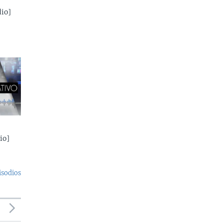
io]
io]
isodios