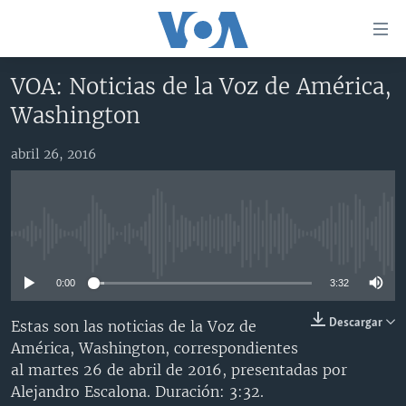
Enlaces
para
accesibilidad
VOA: Noticias de la Voz de América,
Salte
AMÉRICA DEL NORTE
Washington
al
ELECCIONES EEUU 2024
EEUU
contenido
abril 26, 2016
principal
VOA VERIFICA
MÉXICO
ELECCIONES EEUU
Salte
AMÉRICA LATINA
HAITÍ
VOTO DIVIDIDO
VOA VERIFICA UCRANIA/RUSIA
al
navegador
CHINA EN AMÉRICA LATINA
VOA VERIFICA INMIGRACIÓN
ARGENTINA
No media source currently available
principal
CENTROAMÉRICA
VOA VERIFICA AMÉRICA LATINA
BOLIVIA
Salte
0:00
3:32
a
OTRAS SECCIONES
COLOMBIA
COSTA RICA
búsqueda
ESPECIALES DE LA VOA
CHILE
EL SALVADOR
INMIGRACIÓN
Descargar
Estas son las noticias de la Voz de
América, Washington, correspondientes
LIBERTAD DE PRENSA
PERÚ
GUATEMALA
LIBERTAD DE PRENSA
al martes 26 de abril de 2016, presentadas por
UCRANIA
ECUADOR
HONDURAS
MUNDO
Alejandro Escalona. Duración: 3:32.