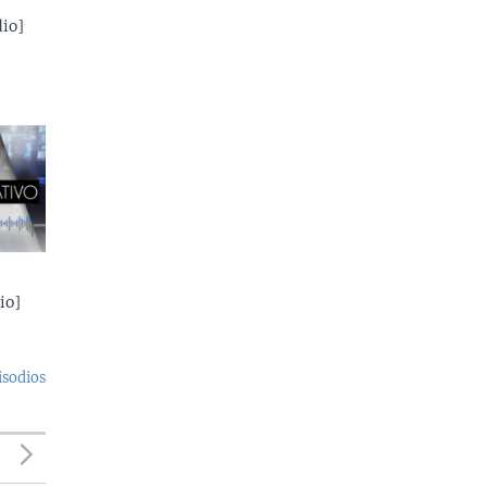
io]
io]
isodios