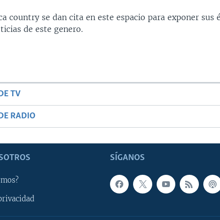
ca country se dan cita en este espacio para exponer sus 
ticias de este genero.
DE TV
DE RADIO
SOTROS
SÍGANOS
omos?
privacidad