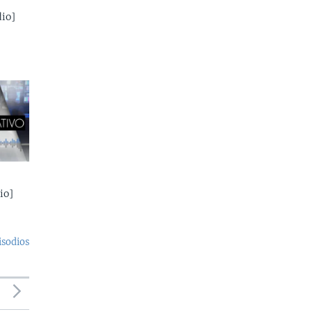
io]
io]
isodios