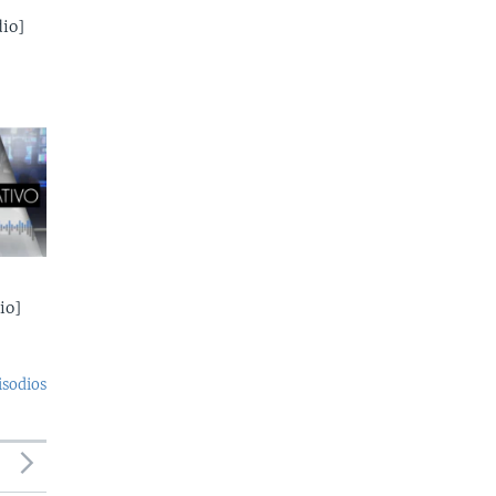
io]
io]
isodios