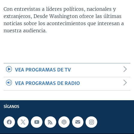
MULTIMEDIA
VENEZUELA
NICARAGUA
ECONOMÍA
Con entrevistas a líderes políticos, nacionales y
extranjeros, Desde Washington ofrece las últimas
PROGRAMAS TV
BRASIL
ENTRETENIMIENTO Y CULTURA
VIDEOS
noticias sobre los acontecimientos que interesan a
RADIO
TECNOLOGÍA
FOTOGRAFÍA
EL MUNDO AL DÍA
nuestra audiencia.
DIRECT
DEPORTES
AUDIOS
FORO INTERAMERICANO
AVANCE INFORMATIVO
DOCUMENTALES DE LA VOA
CIENCIA Y SALUD
VISIÓN 360
AUDIONOTICIAS
LAS CLAVES
BUENOS DÍAS AMÉRICA
Learning English
PANORAMA
ESTADOS UNIDOS AL DÍA
VEA PROGRAMAS DE TV
SÍGANOS
EL MUNDO AL DÍA [RADIO]
VEA PROGRAMAS DE RADIO
FORO [RADIO]
DEPORTIVO INTERNACIONAL
SÍGANOS
Idiomas
NOTA ECONÓMICA
ENTRETENIMIENTO