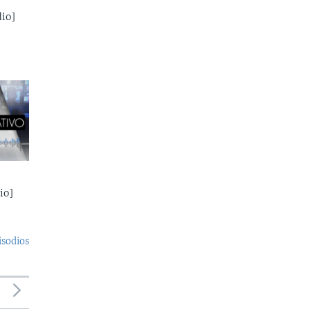
io]
io]
isodios