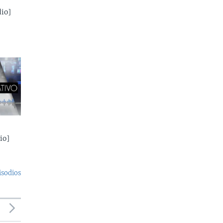
io]
io]
isodios