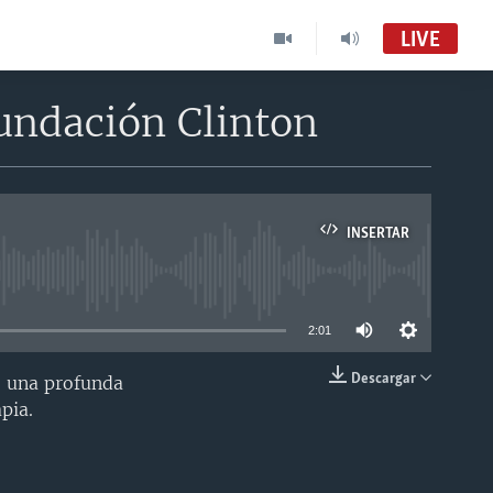
LIVE
undación Clinton
INSERTAR
able
2:01
Descargar
e una profunda
INSERTAR
pia.