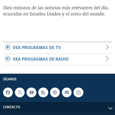
MULTIMEDIA
VENEZUELA
NICARAGUA
ECONOMÍA
Diez minutos de las noticias más relevantes del día,
ocurridas en Estados Unidos y el resto del mundo.
PROGRAMAS TV
BRASIL
ENTRETENIMIENTO Y CULTURA
VIDEOS
RADIO
TECNOLOGÍA
FOTOGRAFÍA
EL MUNDO AL DÍA
DIRECT
DEPORTES
AUDIOS
FORO INTERAMERICANO
AVANCE INFORMATIVO
DOCUMENTALES DE LA VOA
CIENCIA Y SALUD
VISIÓN 360
AUDIONOTICIAS
VEA PROGRAMAS DE TV
LAS CLAVES
BUENOS DÍAS AMÉRICA
Learning English
VEA PROGRAMAS DE RADIO
PANORAMA
ESTADOS UNIDOS AL DÍA
SÍGANOS
EL MUNDO AL DÍA [RADIO]
FORO [RADIO]
SÍGANOS
DEPORTIVO INTERNACIONAL
Idiomas
NOTA ECONÓMICA
ENTRETENIMIENTO
CONTACTO