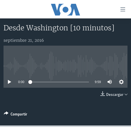
Enlaces
para
accesibilidad
Desde Washington [10 minutos]
Salte
AMÉRICA DEL NORTE
al
septiembre 21, 2016
ELECCIONES EEUU 2024
EEUU
contenido
principal
VOA VERIFICA
MÉXICO
ELECCIONES EEUU
Salte
AMÉRICA LATINA
HAITÍ
VOTO DIVIDIDO
VOA VERIFICA UCRANIA/RUSIA
al
No media source currently available
navegador
CHINA EN AMÉRICA LATINA
VOA VERIFICA INMIGRACIÓN
ARGENTINA
principal
0:00
9:59
CENTROAMÉRICA
VOA VERIFICA AMÉRICA LATINA
BOLIVIA
Salte
a
OTRAS SECCIONES
COLOMBIA
COSTA RICA
Descargar
búsqueda
ESPECIALES DE LA VOA
CHILE
EL SALVADOR
INMIGRACIÓN
Compartir
LIBERTAD DE PRENSA
PERÚ
GUATEMALA
LIBERTAD DE PRENSA
UCRANIA
ECUADOR
HONDURAS
MUNDO