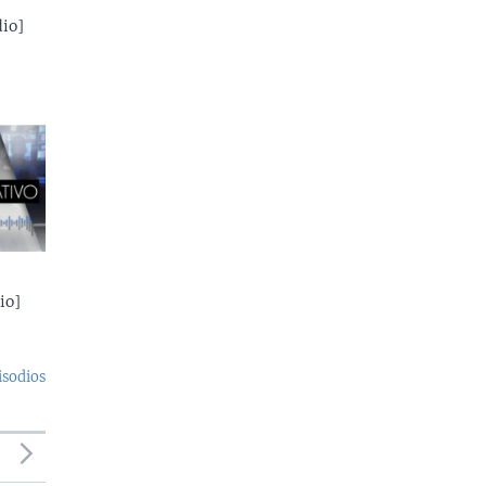
io]
io]
isodios