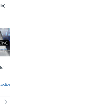
io]
io]
isodios