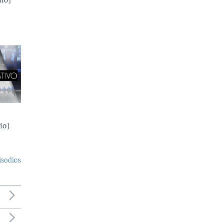
io]
io]
isodios