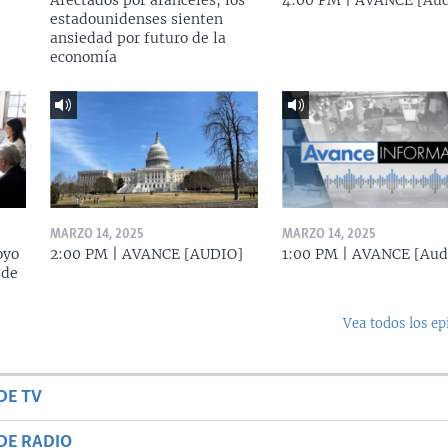
Afectados por aranceles, los
4:00 PM | AVANCE [Aud
estadounidenses sienten
ansiedad por futuro de la
economía
MARZO 14, 2025
MARZO 14, 2025
oyo
2:00 PM | AVANCE [AUDIO]
1:00 PM | AVANCE [Aud
 de
Vea todos los ep
DE TV
DE RADIO