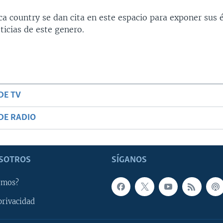
ca country se dan cita en este espacio para exponer sus 
ticias de este genero.
DE TV
DE RADIO
SOTROS
SÍGANOS
omos?
privacidad