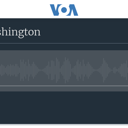
shington
No media source currently avail