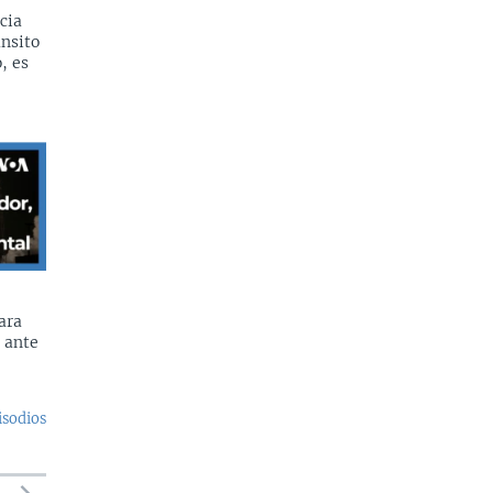
cia
ánsito
, es
ara
 ante
isodios