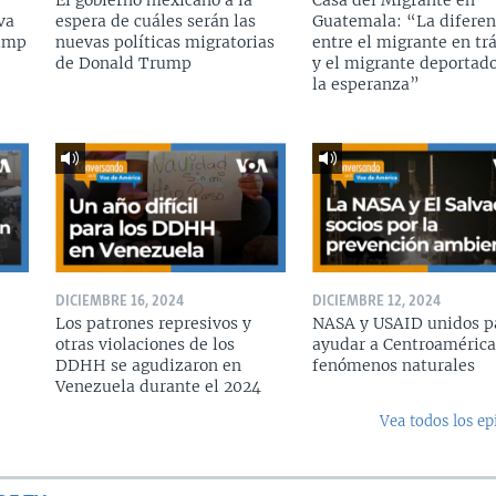
El gobierno mexicano a la
Casa del Migrante en
va
espera de cuáles serán las
Guatemala: “La diferen
rump
nuevas políticas migratorias
entre el migrante en tr
de Donald Trump
y el migrante deportado
la esperanza”
DICIEMBRE 16, 2024
DICIEMBRE 12, 2024
Los patrones represivos y
NASA y USAID unidos p
otras violaciones de los
ayudar a Centroamérica
DDHH se agudizaron en
fenómenos naturales
Venezuela durante el 2024
Vea todos los ep