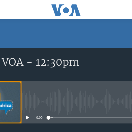
SUSCRÍBETE
a VOA - 12:30pm
Apple Podcasts
Suscríbase
No media source currently avail
0:00