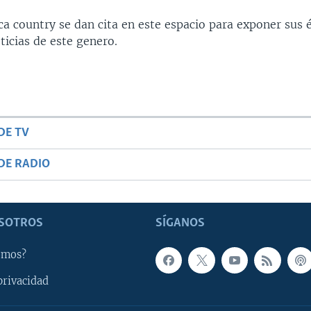
ca country se dan cita en este espacio para exponer sus 
ticias de este genero.
DE TV
DE RADIO
SOTROS
SÍGANOS
omos?
privacidad