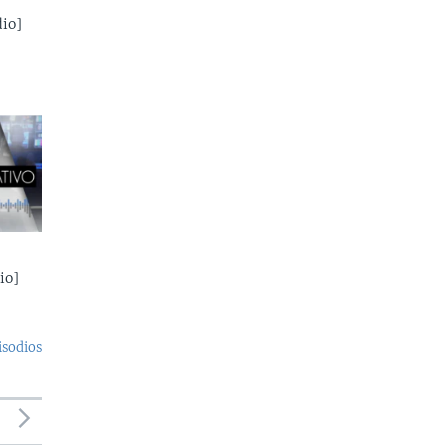
io]
io]
isodios